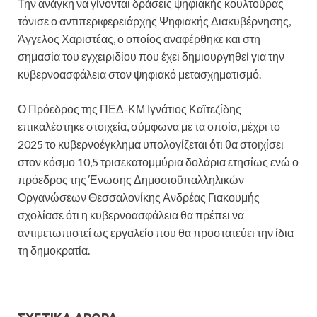
Την ανάγκη να γίνονται δράσεις ψηφιακής κουλτούρας
τόνισε ο αντιπεριφερειάρχης Ψηφιακής Διακυβέρνησης,
Άγγελος Χαριστέας, ο οποίος αναφέρθηκε και στη
σημασία του εγχειριδίου που έχει δημιουργηθεί για την
κυβερνοασφάλεια στον ψηφιακό μετασχηματισμό.
Ο Πρόεδρος της ΠΕΔ-ΚΜ Ιγνάτιος Καϊτεζίδης
επικαλέστηκε στοιχεία, σύμφωνα με τα οποία, μέχρι το
2025 το κυβερνοέγκλημα υπολογίζεται ότι θα στοιχίσει
στον κόσμο 10,5 τρισεκατομμύρια δολάρια ετησίως ενώ ο
πρόεδρος της Ένωσης Δημοσιοϋπαλληλικών
Οργανώσεων Θεσσαλονίκης Ανδρέας Γιακουμής
σχολίασε ότι η κυβερνοασφάλεια θα πρέπει να
αντιμετωπιστεί ως εργαλείο που θα προστατεύει την ίδια
τη δημοκρατία.