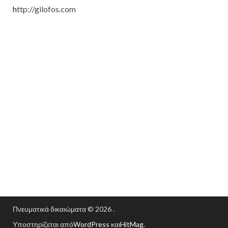
h
ttp://gilofos.com
Πνευματικά δικαιώματα © 2026
.
Υποστηρίζεται από
WordPress
και
HitMag
.