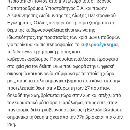
περιστατικά» τόνισε, από την πλευρά του, ο Γιώργος
Παπαπροδρόμου, Υποστράτηγος Ε.Α. και πρώην
Διευθυντής της Διεύθυνσης της Δίωξης Ηλεκτρονικού
Εγκλήματος. Ο ίδιος ανέφερε ότι κρίσιμα ζητήματα στο
θέμα της κυβερνοασφάλειας είναι εκείνα της
ιδιωτικότητας, της προστασίας των κρίσιμων υποδομών
για τα δίκτυα και τις πληροφορίες, το
κυβερνοέγκλημα
,
τα fake news, η ρητορική μίσους και ο
κυβερνοεκφοβισμός. Παρουσίασε, άλλωστε, πρόσφατα
στοιχεία για τον δείκτη DESI που αφορά στην ψηφιακή
οικονομία και κοινωνία, σύμφωνα με τα οποία η χώρα
μας, παρά τα πολύ σημαντικά βήματα που κάνει, από την
προτελευταία θέση στην Ευρώπη των 27 που ήταν,
δηλαδή την 26η, βρίσκεται τώρα στην 25η και απέχει από
τον ευρωπαϊκό μέσο όρο. Παράλληλα, όπως είπε, στον
παγκόσμιο δείκτη κυβερνοασφάλειας η Ελλάδα βελτίωσε
σημαντικά τη θέση της και από την 77η βρίσκεται πια στην
28η.