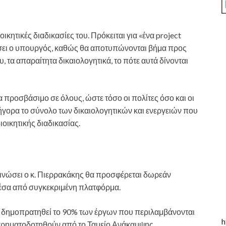
ικητικές διαδικασίες του. Πρόκειται για «ένα project
ίσει ο υπουργός, καθώς θα αποτυπώνονται βήμα προς
, τα απαραίτητα δικαιολογητικά, το πότε αυτά δίνονται
 προσβάσιμο σε όλους, ώστε τόσο οι πολίτες όσο και οι
ήγορα το σύνολο των δικαιολογητικών και ενεργειών που
οικητικής διαδικασίας.
κοινώσει ο κ. Πιερρακάκης θα προσφέρεται δωρεάν
μέσα από συγκεκριμένη πλατφόρμα.
 θα δημοπρατηθεί το 90% των έργων που περιλαμβάνονται
h
χρηματοδοτηθούν από το Ταμείο Ανάκαμψης