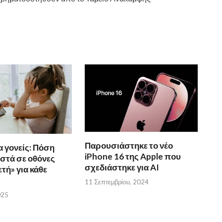
Παρουσιάστηκε το νέο
α γονείς: Πόση
iPhone 16 της Apple που
στά σε οθόνες
σχεδιάστηκε για AI
ετή» για κάθε
11 Σεπτεμβρίου, 2024
025