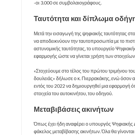
-οι 3.000 σε συμβολαιογράφους.
Ταυτότητα και δίπλωμα οδήγη
Μετά την εισαγωγή της ψηφιακής ταυτότητας στο
να αποδεικνύουν την ταυτοπροσωπία με το πιστο
αστυνομικής ταυτότητας, το υπουργείο Ψηφιακή
εφαρμογής ώστε να γίνεται χρήση των στοιχείων 
«Στοχεύουμε στο τέλος του πρώτου τριμήνου του
δουλειάς» δήλωσε ο κ. Πιερρακάκης, ενώ όσον
εντός του 2022 να δημιουργηθεί μια εφαρμογή ό
στοιχεία του αυτοκινήτου, του οδηγού.
Μεταβιβάσεις ακινήτων
Όπως έχει ήδη αναφέρει ο υπουργός Ψηφιακής Δ
φάκελος μεταβίβασης ακινήτων. Όλα θα γίνοντα