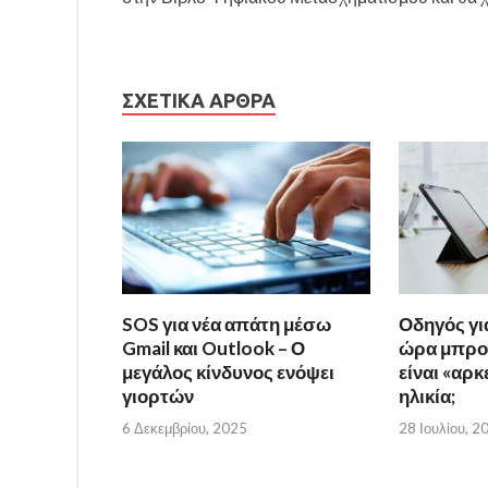
ΣΧΕΤΙΚΆ ΆΡΘΡΑ
SOS για νέα απάτη μέσω
Οδηγός γι
Gmail και Outlook – Ο
ώρα μπρο
μεγάλος κίνδυνος ενόψει
είναι «αρκ
γιορτών
ηλικία;
6 Δεκεμβρίου, 2025
28 Ιουλίου, 2