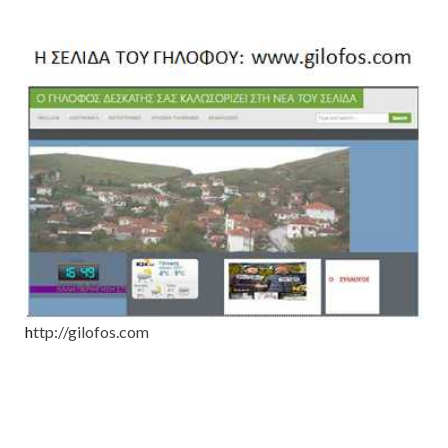
h
ttp://gilofos.com