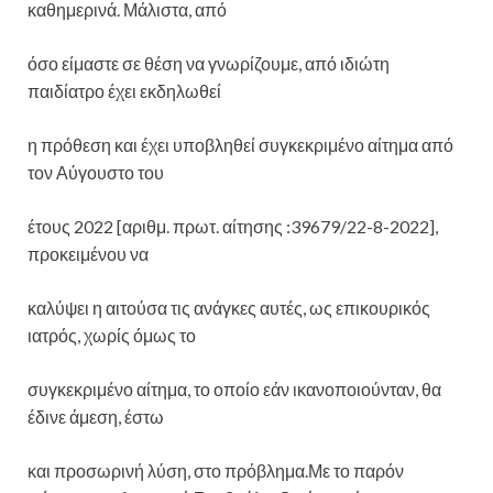
καθημερινά. Μάλιστα, από
όσο είμαστε σε θέση να γνωρίζουμε, από ιδιώτη
παιδίατρο έχει εκδηλωθεί
η πρόθεση και έχει υποβληθεί συγκεκριμένο αίτημα από
τον Αύγουστο του
έτους 2022 [αριθμ. πρωτ. αίτησης :39679/22-8-2022],
προκειμένου να
καλύψει η αιτούσα τις ανάγκες αυτές, ως επικουρικός
ιατρός, χωρίς όμως το
συγκεκριμένο αίτημα, το οποίο εάν ικανοποιούνταν, θα
έδινε άμεση, έστω
και προσωρινή λύση, στο πρόβλημα.Με το παρόν