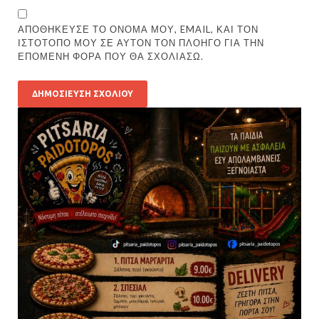
ΑΠΟΘΉΚΕΥΣΕ ΤΟ ΌΝΟΜΆ ΜΟΥ, EMAIL, ΚΑΙ ΤΟΝ
ΙΣΤΌΤΟΠΟ ΜΟΥ ΣΕ ΑΥΤΌΝ ΤΟΝ ΠΛΟΗΓΌ ΓΙΑ ΤΗΝ
ΕΠΌΜΕΝΗ ΦΟΡΆ ΠΟΥ ΘΑ ΣΧΟΛΙΆΣΩ.