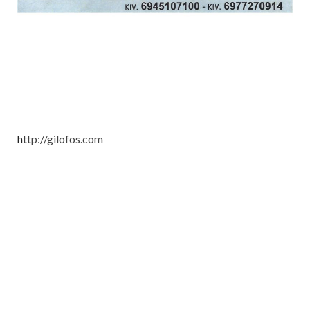
h
ttp://gilofos.com