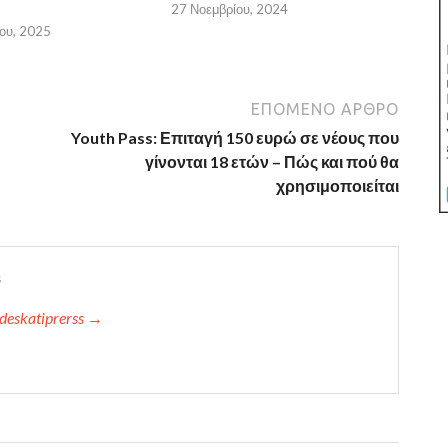
27 Νοεμβρίου, 2024
ου, 2025
ΕΠΌΜΕΝΟ ΆΡΘΡΟ
Youth Pass: Επιταγή 150 ευρώ σε νέους που
γίνονται 18 ετών – Πώς και πού θα
χρησιμοποιείται
s
deskatiprerss →