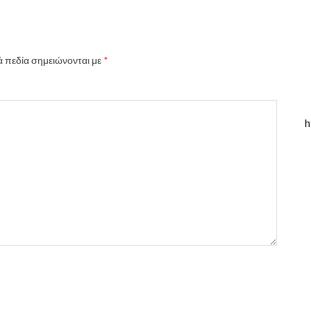
 πεδία σημειώνονται με
*
h