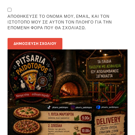
ΑΠΟΘΉΚΕΥΣΕ ΤΟ ΌΝΟΜΆ ΜΟΥ, EMAIL, ΚΑΙ ΤΟΝ
ΙΣΤΌΤΟΠΟ ΜΟΥ ΣΕ ΑΥΤΌΝ ΤΟΝ ΠΛΟΗΓΌ ΓΙΑ ΤΗΝ
ΕΠΌΜΕΝΗ ΦΟΡΆ ΠΟΥ ΘΑ ΣΧΟΛΙΆΣΩ.