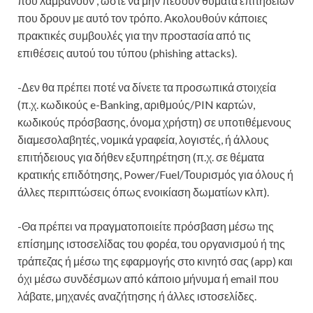
που λαμβάνουν , ώστε να μην πέσουν θύματα επιτήδειων
που δρουν με αυτό τον τρόπο. Ακολουθούν κάποιες
πρακτικές συμβουλές για την προστασία από τις
επιθέσεις αυτού του τύπου (phishing attacks).
-Δεν θα πρέπει ποτέ να δίνετε τα προσωπικά στοιχεία
(π.χ. κωδικούς e-Βanking, αριθμούς/PIN καρτών,
κωδικούς πρόσβασης, όνομα χρήστη) σε υποτιθέμενους
διαμεσολαβητές, νομικά γραφεία, λογιστές, ή άλλους
επιτήδειους για δήθεν εξυπηρέτηση (π.χ. σε θέματα
κρατικής επιδότησης, Power/Fuel/Τουρισμός για όλους ή
άλλες περιπτώσεις όπως ενοικίαση δωματίων κλπ).
-Θα πρέπει να πραγματοποιείτε πρόσβαση μέσω της
επίσημης ιστοσελίδας του φορέα, του οργανισμού ή της
τράπεζας ή μέσω της εφαρμογής στο κινητό σας (app) και
όχι μέσω συνδέσμων από κάποιο μήνυμα ή email που
λάβατε, μηχανές αναζήτησης ή άλλες ιστοσελίδες.