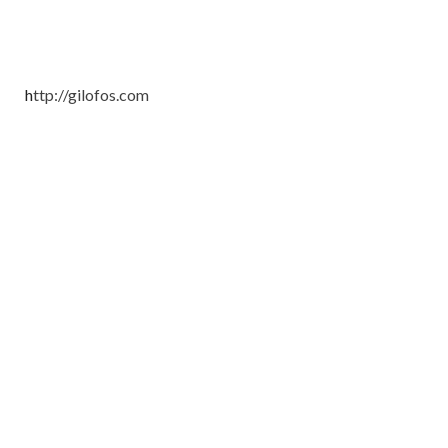
h
ttp://gilofos.com