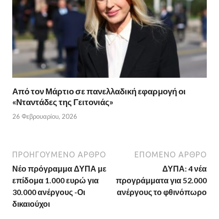
Από τον Μάρτιο σε πανελλαδική εφαρμογή οι
«Νταντάδες της Γειτονιάς»
26 Φεβρουαρίου, 2026
ΠΡΟΗΓΟΎΜΕΝΟ ΆΡΘΡΟ
ΕΠΌΜΕΝΟ ΆΡΘΡΟ
Νέο πρόγραμμα ΔΥΠΑ με
ΔΥΠΑ: 4 νέα
επίδομα 1.000 ευρώ για
προγράμματα για 52.000
30.000 ανέργους -Οι
ανέργους το φθινόπωρο
δικαιούχοι