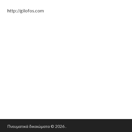
h
ttp://gilofos.com
Πνευματικά δικαιώματα © 2026
.