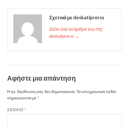
Σχετικά με deskatiprerss
Δείτε όλα τα άρθρα του/της
deskatiprerss →
Αφήστε μια απάντηση
Η ηλ. διεύθυνση σας δεν δημοσιεύεται.
Τα υποχρεωτικά πεδία
σημειώνονται με
*
ΣΧΌΛΙΟ
*