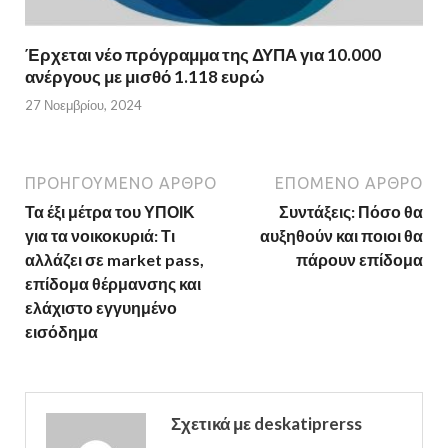
Έρχεται νέο πρόγραμμα της ΔΥΠΑ για 10.000
ανέργους με μισθό 1.118 ευρώ
27 Νοεμβρίου, 2024
ΠΡΟΗΓΟΎΜΕΝΟ ΆΡΘΡΟ
ΕΠΌΜΕΝΟ ΆΡΘΡΟ
Τα έξι μέτρα του ΥΠΟΙΚ
Συντάξεις: Πόσο θα
για τα νοικοκυριά: Τι
αυξηθούν και ποιοι θα
αλλάζει σε market pass,
πάρουν επίδομα
επίδομα θέρμανσης και
ελάχιστο εγγυημένο
εισόδημα
Σχετικά με deskatiprerss