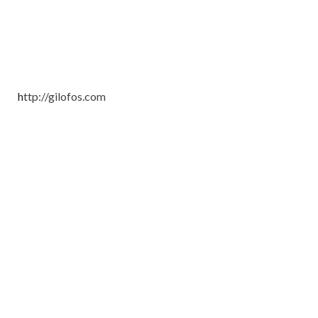
h
ttp://gilofos.com