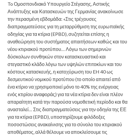
To Ομοσπονδιακό Υπουργείο Στέγασης, Αστικής
Ανάπτυξης και Κατασκευών της Γερμανίας ανακοίνωσε
την περασμένη εβδομάδα: «Στις τρέχουσες
διαπραγματεύσεις για τη μεταρρύθμιση της ευρωπαϊκής
οδηγίας για τα κτίρια (EPBD), συζητείται επίσης η
αναθεώρηση του συστήματος απαιτήσεων καθώς και του
νέου κτιριακού προτύπου… Λόγω των σημερινών
δύσκολων συνθηκών στον κατασκευαστικό και
στεγαστικό κλάδο λόγω των υψηλών επιτοκίων και του
κόστους κατασκευής, η κατοχύρωση του EH 40 ως
δεσμευτικού νομικού προτύπου (το οποίο απαιτεί από
ένα κτίριο να χρησιμοποιεί μόνο το 40% της ενέργειας
ενός κτιρίου αναφοράς) για τα νέα κτίρια δεν είναι πλέον
απαραίτητη κατά την παρούσα νομοθετική περίοδο και θα
ανασταλεί… Στις διαπραγματεύσεις για την οδηγία της ΕΕ
για τα κτίρια (EPBD), υποστηρίζουμε φιλόδοξες
ποσοστώσεις ανακαίνισης για το σύνολο του κτιριακού
αποθέματος, αλλά θέλουμε να αποκλείσουμε τις