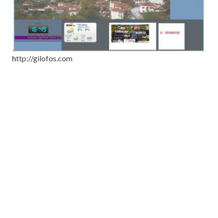
h
ttp://gilofos.com