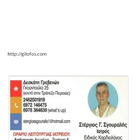
h
ttp://gilofos.com