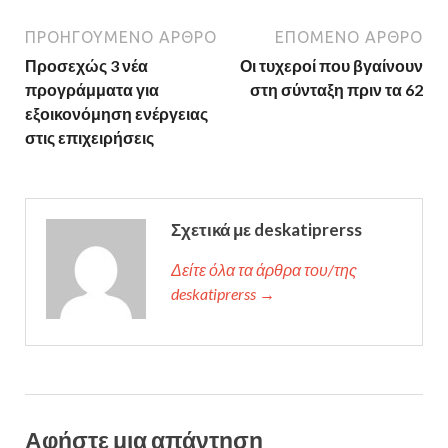
ΠΡΟΗΓΟΎΜΕΝΟ ΆΡΘΡΟ
ΕΠΌΜΕΝΟ ΆΡΘΡΟ
Προσεχώς 3 νέα
Οι τυχεροί που βγαίνουν
προγράμματα για
στη σύνταξη πριν τα 62
εξοικονόμηση ενέργειας
στις επιχειρήσεις
Σχετικά με deskatiprerss
Δείτε όλα τα άρθρα του/της
deskatiprerss →
Αφήστε μια απάντηση