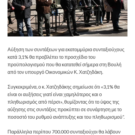
Αύξηση των συντάξεων για εκατομμύρια συνταξιούχους
κατά 3,1% θα προβλέπει το προσχέδιο του
προϋπολογισμού που θα κατατεθεί σήμερα στη Βουλή
από τον υπουργό Οικονομικών Κ. Χατζηδάκη.
Συγκεκριμένα, ο κ. Χατζηδάκης σημείωσε ότι «3,1% θα
είναι οι αυξήσεις γιατί είναι χαμηλότερος και ο
πληθωρισμός από πέρσι», θυμίζοντας ότι το ύψος της
αύξησης στις συντάξεις προκύπτει σε συνάρτηση με το
ποσοστό του ρυθμού ανάπτυξης και του πληθωρισμού”.
Παράλληλα περίπου 700.000 συνταξιούχοι θα λάβουν