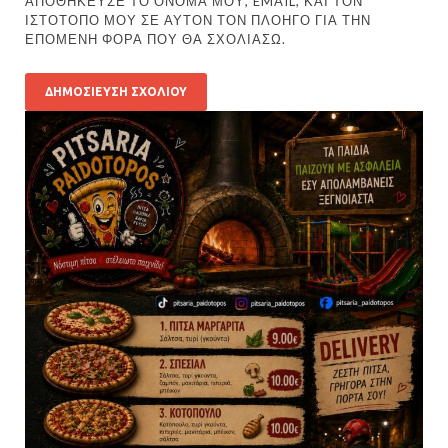
ΑΠΟΘΉΚΕΥΣΕ ΤΟ ΌΝΟΜΆ ΜΟΥ, EMAIL, ΚΑΙ ΤΟΝ
ΙΣΤΌΤΟΠΟ ΜΟΥ ΣΕ ΑΥΤΌΝ ΤΟΝ ΠΛΟΗΓΌ ΓΙΑ ΤΗΝ
ΕΠΌΜΕΝΗ ΦΟΡΆ ΠΟΥ ΘΑ ΣΧΟΛΙΆΣΩ.