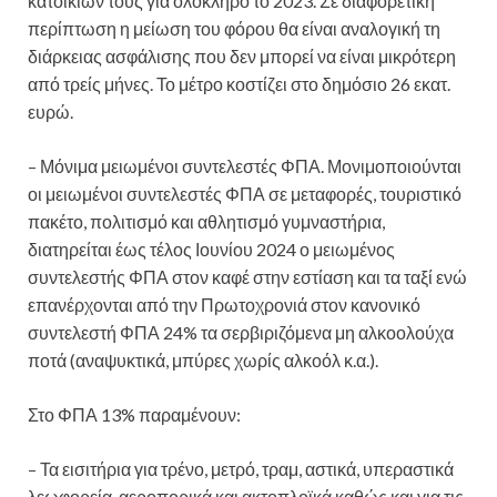
κατοικιών τους για ολόκληρο το 2023. Σε διαφορετική
περίπτωση η μείωση του φόρου θα είναι αναλογική τη
διάρκειας ασφάλισης που δεν μπορεί να είναι μικρότερη
από τρείς μήνες. Το μέτρο κοστίζει στο δημόσιο 26 εκατ.
ευρώ.
– Μόνιμα μειωμένοι συντελεστές ΦΠΑ. Μονιμοποιούνται
οι μειωμένοι συντελεστές ΦΠΑ σε μεταφορές, τουριστικό
πακέτο, πολιτισμό και αθλητισμό γυμναστήρια,
διατηρείται έως τέλος Ιουνίου 2024 ο μειωμένος
συντελεστής ΦΠΑ στον καφέ στην εστίαση και τα ταξί ενώ
επανέρχονται από την Πρωτοχρονιά στον κανονικό
συντελεστή ΦΠΑ 24% τα σερβιριζόμενα μη αλκοολούχα
ποτά (αναψυκτικά, μπύρες χωρίς αλκοόλ κ.α.).
Στο ΦΠΑ 13% παραμένουν:
– Τα εισιτήρια για τρένο, μετρό, τραμ, αστικά, υπεραστικά
λεωφορεία, αεροπορικά και ακτοπλοϊκά καθώς και για τις