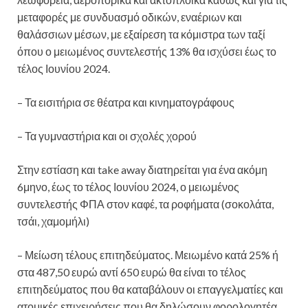
μεταφορές με συνδυασμό οδικών, εναέριων και
θαλάσσιων μέσων, με εξαίρεση τα κόμιστρα των ταξί
όπου ο μειωμένος συντελεστής 13% θα ισχύσει έως το
τέλος Ιουνίου 2024.
– Τα εισιτήρια σε θέατρα και κινηματογράφους
– Τα γυμναστήρια και οι σχολές χορού
Στην εστίαση και take away διατηρείται για ένα ακόμη
6μηνο, έως το τέλος Ιουνίου 2024, ο μειωμένος
συντελεστής ΦΠΑ στον καφέ, τα ροφήματα (σοκολάτα,
τσάι, χαμομήλι)
– Μείωση τέλους επιτηδεύματος. Μειωμένο κατά 25% ή
στα 487,50 ευρώ αντί 650 ευρώ θα είναι το τέλος
επιτηδεύματος που θα καταβάλουν οι επαγγελματίες και
ατομικές επιχειρήσεις που θα δηλώσουν φορολογητέα