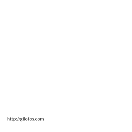
h
ttp://gilofos.com