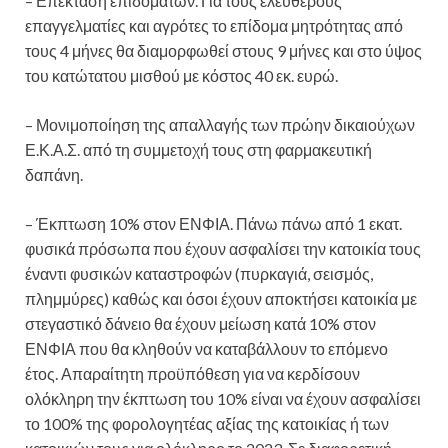
– Επέκταση επιδομάτων. Για τους ελεύθερους
επαγγελματίες και αγρότες το επίδομα μητρότητας από
τους 4 μήνες θα διαμορφωθεί στους 9 μήνες και στο ύψος
του κατώτατου μισθού με κόστος 40 εκ. ευρώ.
– Μονιμοποίηση της απαλλαγής των πρώην δικαιούχων
Ε.Κ.Α.Σ. από τη συμμετοχή τους στη φαρμακευτική
δαπάνη.
– Έκπτωση 10% στον ΕΝΦΙΑ. Πάνω πάνω από 1 εκατ.
φυσικά πρόσωπα που έχουν ασφαλίσει την κατοικία τους
έναντι φυσικών καταστροφών (πυρκαγιά, σεισμός,
πλημμύρες) καθώς και όσοι έχουν αποκτήσει κατοικία με
στεγαστικό δάνειο θα έχουν μείωση κατά 10% στον
ΕΝΦΙΑ που θα κληθούν να καταβάλλουν το επόμενο
έτος. Απαραίτητη προϋπόθεση για να κερδίσουν
ολόκληρη την έκπτωση του 10% είναι να έχουν ασφαλίσει
το 100% της φορολογητέας αξίας της κατοικίας ή των