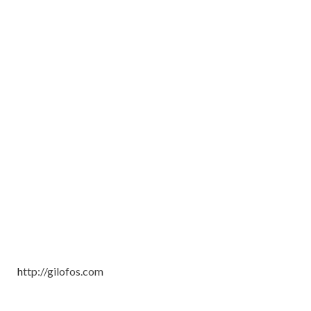
h
ttp://gilofos.com