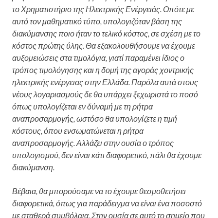
το Χρηματιστήριο της Ηλεκτρικής Ενέργειάς. Οπότε με
αυτό τον μαθηματικό τύπο, υπολογιζόταν βάση της
διακύμανσης ποιο ήταν το τελικό κόστος, σε σχέση με το
κόστος πρώτης ύλης. Θα εξακολουθήσουμε να έχουμε
αυξομειώσεις στα τιμολόγια, γιατί παραμένει ίδιος ο
τρόπος τιμολόγησης και η δομή της αγοράς χοντρικής
ηλεκτρικής ενέργειας στην Ελλάδα. Παρόλα αυτά στους
νέους λογαριασμούς δε θα υπάρχει ξεχωριστά το ποσό
όπως υπολογίζεται εν δύναμή με τη ρήτρα
αναπροσαρμογής, ωστόσο θα υπολογίζετε η τιμή
κόστους, όπου ενσωματώνεται η ρήτρα
αναπροσαρμογής. Αλλάζει στην ουσία ο τρόπος
υπολογισμού, δεν είναι κάτι διαφορετικό, πάλι θα έχουμε
διακύμανση.
Βέβαια, θα μπορούσαμε να το έχουμε θεσμοθετήσει
διαφορετικά, όπως για παράδειγμα να είναι ένα ποσοστό
με σταθερά συμβόλαια. Στην ουσία σε αυτό το σημείο που