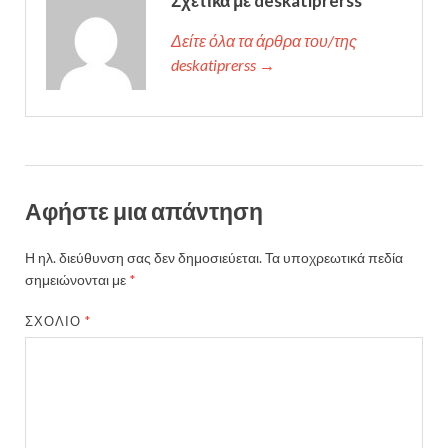
Σχετικά με deskatiprerss
Δείτε όλα τα άρθρα του/της
deskatiprerss →
Αφήστε μια απάντηση
Η ηλ. διεύθυνση σας δεν δημοσιεύεται.
Τα υποχρεωτικά πεδία
σημειώνονται με
*
ΣΧΌΛΙΟ
*