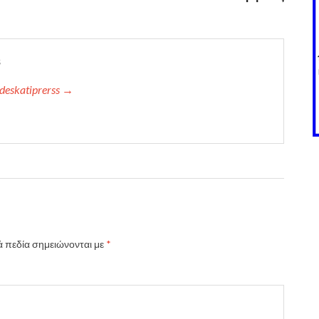
s
deskatiprerss →
 πεδία σημειώνονται με
*