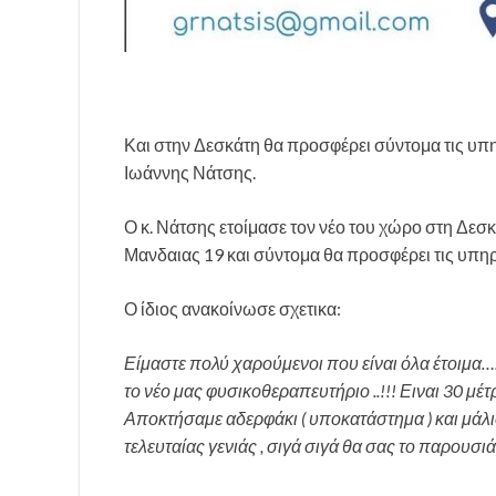
Και στην Δεσκάτη θα προσφέρει σύντομα τις υπ
Ιωάννης Νάτσης.
Ο κ. Νάτσης ετοίμασε τον νέο του χώρο στη Δεσκ
Μανδαιας 19 και σύντομα θα προσφέρει τις υπηρ
Ο ίδιος ανακοίνωσε σχετικα:
Είμαστε πολύ χαρούμενοι που είναι όλα έτοιμα….!
το νέο μας φυσικοθεραπευτήριο ..!!! Ειναι 30 μέ
Αποκτήσαμε αδερφάκι ( υποκατάστημα ) και μάλ
τελευταίας γενιάς , σιγά σιγά θα σας το παρουσιά