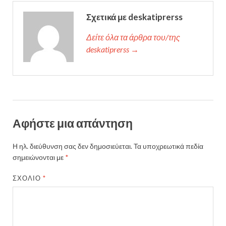
Σχετικά με deskatiprerss
Δείτε όλα τα άρθρα του/της
deskatiprerss →
Αφήστε μια απάντηση
Η ηλ. διεύθυνση σας δεν δημοσιεύεται.
Τα υποχρεωτικά πεδία
σημειώνονται με
*
ΣΧΌΛΙΟ
*