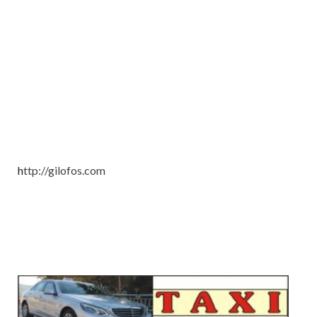
h
ttp://gilofos.com