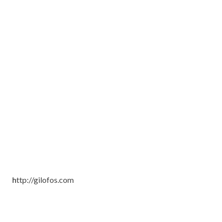
h
ttp://gilofos.com