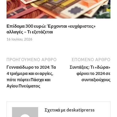
Επίδομα 300 ευρώ: Έρχονται «ευχάριστες»
αλλαγές – Τι εξετάζεται
16 Ιουλίου, 2026
ΠΡΟΗΓΟΎΜΕΝΟ ΆΡΘΡΟ
ΕΠΌΜΕΝΟ ΆΡΘΡΟ
Γενναιόδωρο το 2024: Τα
Συντάξεις: Τι «δώρα»
4 τριήμερα και οι αργίες,
φέρνει το 2024 σε
πότε πέφτει Πάσχα και
συνταξιούχους
Αγίου Πνεύματος
Σχετικά με deskatiprerss