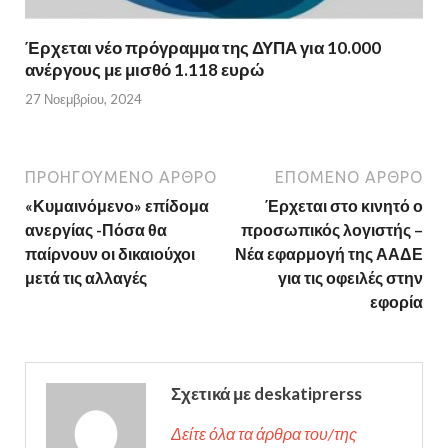
Έρχεται νέο πρόγραμμα της ΔΥΠΑ για 10.000
ανέργους με μισθό 1.118 ευρώ
27 Νοεμβρίου, 2024
ΠΡΟΗΓΟΎΜΕΝΟ ΆΡΘΡΟ
ΕΠΌΜΕΝΟ ΆΡΘΡΟ
«Κυμαινόμενο» επίδομα
Έρχεται στο κινητό ο
ανεργίας -Πόσα θα
προσωπικός λογιστής –
παίρνουν οι δικαιούχοι
Νέα εφαρμογή της ΑΑΔΕ
μετά τις αλλαγές
για τις οφειλές στην
εφορία
Σχετικά με deskatiprerss
Δείτε όλα τα άρθρα του/της