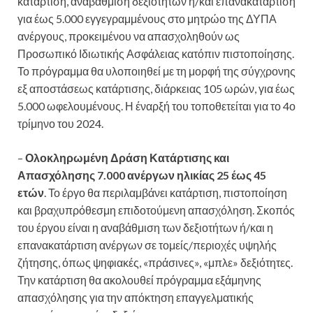
κατάρτιση, αναβάθμιση δεξιοτήτων ή/και επανακατάρτιση
για έως 5.000 εγγεγραμμένους στο μητρώο της ΔΥΠΑ
ανέργους, προκειμένου να απασχοληθούν ως
Προσωπικό Ιδιωτικής Ασφάλειας κατόπιν πιστοποίησης.
Το πρόγραμμα θα υλοποιηθεί με τη μορφή της σύγχρονης
εξ αποστάσεως κατάρτισης, διάρκειας 105 ωρών, για έως
5.000 ωφελουμένους. Η έναρξή του τοποθετείται για το 4ο
τρίμηνο του 2024.
–
Ολοκληρωμένη Δράση Κατάρτισης και
Απασχόλησης 7.000 ανέργων ηλικίας 25 έως 45
ετών
. Το έργο θα περιλαμβάνει κατάρτιση, πιστοποίηση
και βραχυπρόθεσμη επιδοτούμενη απασχόληση. Σκοπός
του έργου είναι η αναβάθμιση των δεξιοτήτων ή/και η
επανακατάρτιση ανέργων σε τομείς/περιοχές υψηλής
ζήτησης, όπως ψηφιακές, «πράσινες», «μπλε» δεξιότητες.
Την κατάρτιση θα ακολουθεί πρόγραμμα εξάμηνης
απασχόλησης για την απόκτηση επαγγελματικής