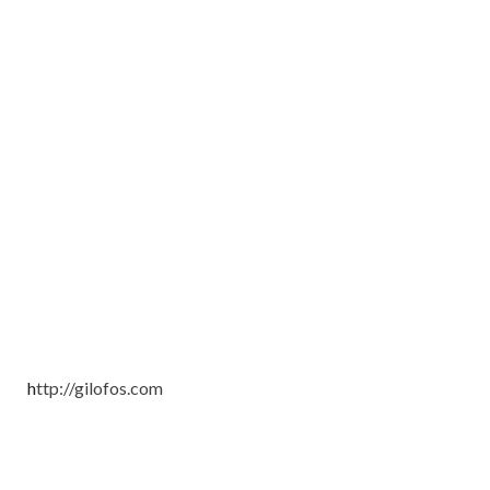
h
ttp://gilofos.com