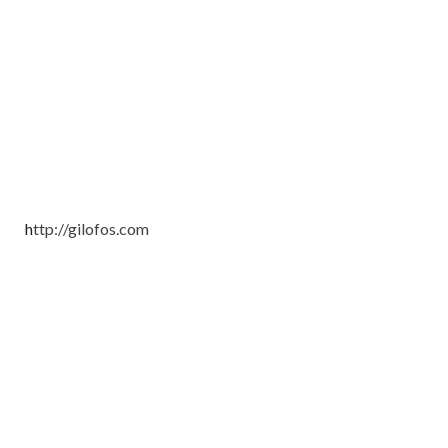
h
ttp://gilofos.com