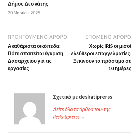
Δήμος Δεσκάτης
20 Μαρτίου, 2025
ΠΡΟΗΓΟΎΜΕΝΟ ΆΡΘΡΟ
ΕΠΌΜΕΝΟ ΆΡΘΡΟ
Ακαθάριστα οικόπεδα:
Χωρίς IRIS οι μισοί
Πότε απαιτείται έγκριση
ελεύθεροι επαγγελματίες:
Δασαρχείου για τις
Ξεκινούν τα πρόστιμα σε
εργασίες
10 ημέρες
Σχετικά με deskatiprerss
Δείτε όλα τα άρθρα του/της
deskatiprerss →