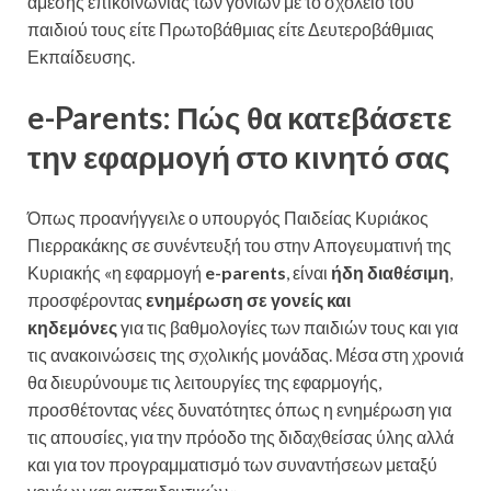
άμεσης επικοινωνίας των γονιών με το σχολείο του
παιδιού τους είτε Πρωτοβάθμιας είτε Δευτεροβάθμιας
Εκπαίδευσης.
e-Parents: Πώς θα κατεβάσετε
την εφαρμογή στο κινητό σας
Όπως προανήγγειλε ο υπουργός Παιδείας Κυριάκος
Πιερρακάκης σε συνέντευξή του στην Απογευματινή της
Κυριακής «η εφαρμογή
e-parents
, είναι
ήδη διαθέσιμη
,
προσφέροντας
ενημέρωση σε γονείς και
κηδεμόνες
για τις βαθμολογίες των παιδιών τους και για
τις ανακοινώσεις της σχολικής μονάδας. Μέσα στη χρονιά
θα διευρύνουμε τις λειτουργίες της εφαρμογής,
προσθέτοντας νέες δυνατότητες όπως η ενημέρωση για
τις απουσίες, για την πρόοδο της διδαχθείσας ύλης αλλά
και για τον προγραμματισμό των συναντήσεων μεταξύ