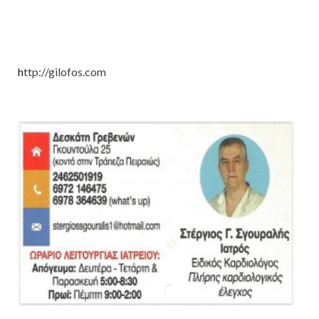
h
ttp://gilofos.com