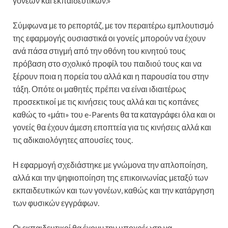
γονέων και εκπαιδευτικών.»
Σύμφωνα με το ρεπορτάζ, με τον περαιτέρω εμπλουτισμό
της εφαρμογής ουσιαστικά οι γονείς μπορούν να έχουν
ανά πάσα στιγμή από την οθόνη του κινητού τους
πρόβαση στο σχολικό προφίλ του παιδιού τους και να
ξέρουν ποια η πορεία του αλλά και η παρουσία του στην
τάξη. Οπότε οι μαθητές πρέπει να είναι ιδιαιτέρως
προσεκτικοί με τις κινήσεις τους αλλά και τις κοπάνες
καθώς το «μάτι» του e-Parents θα τα καταγράφει όλα και οι
γονείς θα έχουν άμεση εποπτεία για τις κινήσεις αλλά και
τις αδικαιολόγητες απουσίες τους.
Η εφαρμογή σχεδιάστηκε με γνώμονα την απλοποίηση,
αλλά και την ψηφιοποίηση της επικοινωνίας μεταξύ των
εκπαιδευτικών και των γονέων, καθώς και την κατάργηση
των φυσικών εγγράφων.
Οι εκπαιδευτικοί θα έχουν την υποχρέωση να