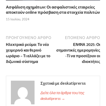
Ασφάλιση οχημάτων: Οι ασφαλιστικές εταιρείες
αποκτούν online πρόσβαση στα στοιχεία πολιτών
15 Ιουλίου, 2024
ΠΡΟΗΓΟΎΜΕΝΟ ΆΡΘΡΟ
ΕΠΌΜΕΝΟ ΆΡΘΡΟ
Ηλεκτρικό ρεύμα: Το νέο
ΕΝΦΙΑ 2025: Οι
χειμερινό και θερινό
σημαντικές ημερομηνίες
ωράριο – Τι αλλάζει με το
-Τί να προσέξουν οι
διζωνικό σύστημα
ιδιοκτήτες
Σχετικά με deskatiprerss
Δείτε όλα τα άρθρα του/της
deskatiprerss →