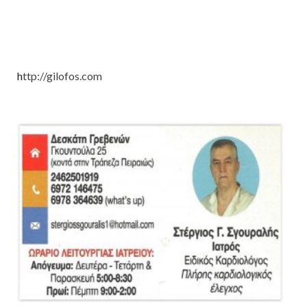
h
ttp://gilofos.com