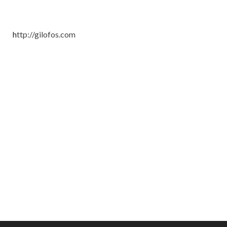
h
ttp://gilofos.com