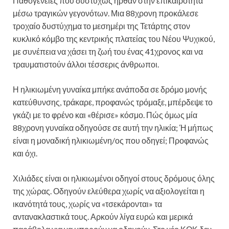
Παθογένειες που δυστυχώς ήρθαν στην επικαιρότητα
μέσω τραγικών γεγονότων. Μια 88χρονη προκάλεσε
τροχαίο δυστύχημα το μεσημέρι της Τετάρτης στον
κυκλικό κόμβο της κεντρικής πλατείας του Νέου Ψυχικού,
με συνέπεια να χάσει τη ζωή του ένας 41χρονος και να
τραυματιστούν άλλοι τέσσερις άνθρωποι.
Η ηλικιωμένη γυναίκα μπήκε ανάποδα σε δρόμο μονής
κατεύθυνσης, τράκαρε, προφανώς τρόμαξε, μπέρδεψε το
γκάζι με το φρένο και «θέρισε» κόσμο. Πώς όμως μία
88χρονη γυναίκα οδηγούσε σε αυτή την ηλικία; Ή μήπως
είναι η μοναδική ηλικιωμένη/ος που οδηγεί; Προφανώς
και όχι.
Χιλιάδες είναι οι ηλικιωμένοι οδηγοί στους δρόμους όλης
της χώρας. Οδηγούν ελεύθερα χωρίς να αξιολογείται η
ικανότητά τους, χωρίς να «τσεκάρονται» τα
αντανακλαστικά τους. Αρκούν λίγα ευρώ και μερικά