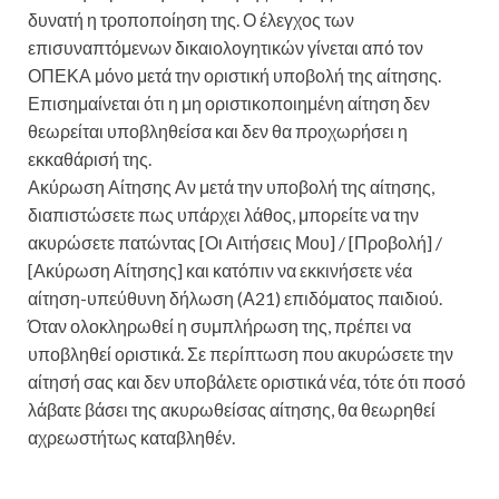
δυνατή η τροποποίηση της. Ο έλεγχος των
επισυναπτόμενων δικαιολογητικών γίνεται από τον
ΟΠΕΚΑ μόνο μετά την οριστική υποβολή της αίτησης.
Επισημαίνεται ότι η μη οριστικοποιημένη αίτηση δεν
θεωρείται υποβληθείσα και δεν θα προχωρήσει η
εκκαθάρισή της.
Ακύρωση Αίτησης Αν μετά την υποβολή της αίτησης,
διαπιστώσετε πως υπάρχει λάθος, μπορείτε να την
ακυρώσετε πατώντας [Οι Αιτήσεις Μου] / [Προβολή] /
[Ακύρωση Αίτησης] και κατόπιν να εκκινήσετε νέα
αίτηση-υπεύθυνη δήλωση (Α21) επιδόματος παιδιού.
Όταν ολοκληρωθεί η συμπλήρωση της, πρέπει να
υποβληθεί οριστικά. Σε περίπτωση που ακυρώσετε την
αίτησή σας και δεν υποβάλετε οριστικά νέα, τότε ότι ποσό
λάβατε βάσει της ακυρωθείσας αίτησης, θα θεωρηθεί
αχρεωστήτως καταβληθέν.