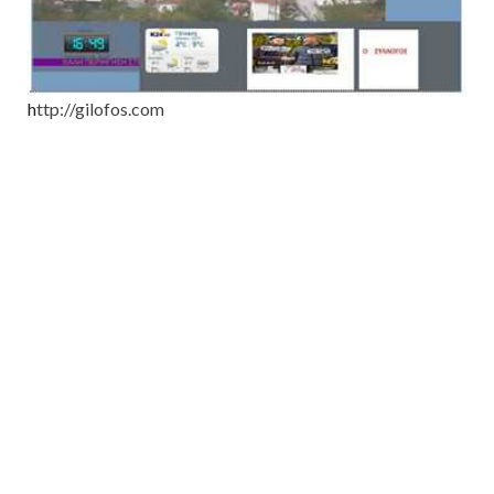
h
ttp://gilofos.com