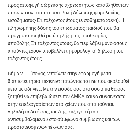
προς αποφυγή σώρευσης αχρεωστήτως καταβληθέντων
ποσών, συνιστάται η υποβολή δήλωσης φορολογίας
εισοδήματος-Ε1 τρέχοντος έτους (εισοδήματα 2024). Η
πληρωμή της δόσης του επιδόματος παιδιού που θα
πραγματοποιηθεί μετά τη λήξη της προθεσμίας
υποβολής Ε1 τρέχοντος έτους, θα περιλάβει μόνο όσους
αιτούντες έχουν υποβάλλει τη φορολογική δήλωση του
τρέχοντος έτους.
Βήμα 2 – Είσοδος Μπαίνετε στην εφαρμογή με τα
διαπιστευτήρια TaxisNet πατώντας το link που ακολουθεί
μετά τις οδηγίες. Με την είσοδό σας στο σύστημα θα σας
ζητηθεί να επιβεβαιώσετε τον ΑΜΚΑ και να συναινέσετε
στην επεξεργασία των στοιχείων που απαιτούνται,
δηλαδή τα δικά σας, του/της συζύγου ή του
αντισυμβαλόμενου στο σύμφωνο συμβίωσης και των
προστατευόμενων τέκνων σας.