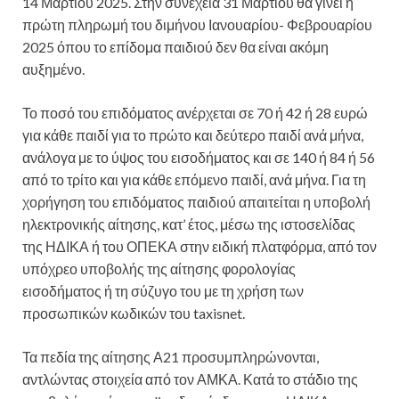
14 Μαρτίου 2025. Στην συνέχεια 31 Μαρτίου θα γίνει η
πρώτη πληρωμή του διμήνου Ιανουαρίου- Φεβρουαρίου
2025 όπου το επίδομα παιδιού δεν θα είναι ακόμη
αυξημένο.
Το ποσό του επιδόματος ανέρχεται σε 70 ή 42 ή 28 ευρώ
για κάθε παιδί για το πρώτο και δεύτερο παιδί ανά μήνα,
ανάλογα με το ύψος του εισοδήματος και σε 140 ή 84 ή 56
από το τρίτο και για κάθε επόμενο παιδί, ανά μήνα. Για τη
χορήγηση του επιδόματος παιδιού απαιτείται η υποβολή
ηλεκτρονικής αίτησης, κατ’ έτος, μέσω της ιστοσελίδας
της ΗΔΙΚΑ ή του ΟΠΕΚΑ στην ειδική πλατφόρμα, από τον
υπόχρεο υποβολής της αίτησης φορολογίας
εισοδήματος ή τη σύζυγο του με τη χρήση των
προσωπικών κωδικών του taxisnet.
Τα πεδία της αίτησης Α21 προσυμπληρώνονται,
αντλώντας στοιχεία από τον ΑΜΚΑ. Κατά το στάδιο της