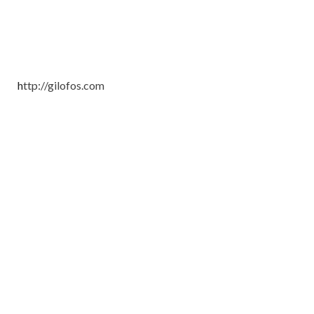
h
ttp://gilofos.com