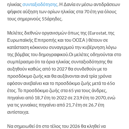
ηλικίας
συνταξιοδότησης
. Η Δανία εν μέσω αντιδράσεων
ψήφισε αύξηση των ορίων ηλικίας στα 70 έτη για όλους
τους σημερινούς 55άρηδες.
Μελέτες διεθνών οργανισμών όπως της (Eurostat, της
Ευρωπαϊκής Επιτροπής και του ΟΟΣΑ ) θέτουν σε
κατάσταση κόκκινου συναγερμού την κυβέρνηση λόγω
της βόμβας του δημογραφικού.Οι μελέτες οδηγούνται στο
συμπέρασμα ότι τα όρια ηλικίας συνταξιοδότησης θα
αυξηθούν καθώς από το 2027 θα συνδεθούν με το
προσδόκιμο ζωής και θα αυξάνονται ανά τρία χρόνια
εφόσον ανεβαίνει και το προσδόκιμο ζωής μετά το 65ο
έτος. Το προσδόκιμο ζωής στα 65 για τους άνδρες,
πηγαίνει από 18,7 έτη το 2022 σε 23,9 έτη το 2070, ενώ
για τις γυναίκες πηγαίνει από 21,7 έτη σε 26,7 έτη
αντίστοιχα.
Να σημειωθεί ότι στο τέλος του 2026 θα κληθεί να