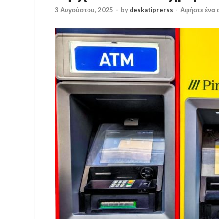
3 Αυγούστου, 2025
-
by
deskatiprerss
-
Αφήστε ένα 