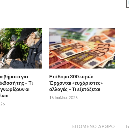
α βήματα για
Επίδομα 300 ευρώ:
κδοσή της – Τι
Έρχονται «ευχάριστες»
 γνωρίζουν οι
αλλαγές – Τι εξετάζεται
ένοι
16 Ιουλίου, 2026
026
h
ΕΠΌΜΕΝΟ ΆΡΘΡΟ