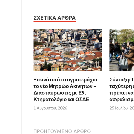
ΣΧΕΤΙΚΆ ΆΡΘΡΑ
Ξεκινά από τα αγροτεμάχια
Σύνταξη: Τ
το νέο Μητρώο Ακινήτων –
ταχύτερη έ
Διασταυρώσεις με Ε9,
πρέπει να
Κτηματολόγιο και ΟΣΔΕ
ασφαλισμ
1 Αυγούστου, 2026
25 Ιουλίου, 2
ΠΡΟΗΓΟΎΜΕΝΟ ΆΡΘΡΟ