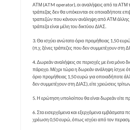
ΑΤΜ (ATM operator), οι αναλήψεις από τα ΑΤΜ 
τράπεζας δεν θα υπόκεινται σε οποιαδήποτε επι
τραπεζών που κάνουν ανάληψη από ΑΤΜ άλλης τρ
τράπεζα είναι μέλη του δικτύου ΔΙΑΣ.
3. Θα ισχύει ανώτατο όριο προμήθειας 1,50 ευ
(π.χ. ξένες τράπεζες που δεν συμμετέχουν στη Δ
4. Δωρεάν αναλήψεις σε περιοχές με ένα μόνο δια
πάροχο. Μέχρι τώρα η δωρεάν ανάληψη ίσχυε ότ
όριο προμήθειας 1,50 ευρώ για οποιαδήποτε άλλ
δεν συμμετέχουν στη ΔΙΑΣ), είτε χρεώσεις τρίτ
5. Η ερώτηση υπολοίπου θα είναι δωρεάν είτε πρό
6. Στα εισερχόμενα και εξερχόμενα εμβάσματα 
χρέωση 0,50 ευρώ, όπως ισχύει από τον περασμ