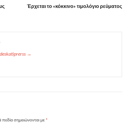
υς
Έρχεται το «κόκκινο» τιμολόγιο ρεύματος
s
deskatiprerss →
 πεδία σημειώνονται με
*