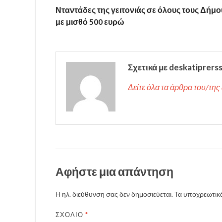
Νταντάδες της γειτονιάς σε όλους τους Δήμο
με μισθό 500 ευρώ
Σχετικά με deskatiprers
Δείτε όλα τα άρθρα του/της 
Αφήστε μια απάντηση
Η ηλ. διεύθυνση σας δεν δημοσιεύεται.
Τα υποχρεωτικά
ΣΧΌΛΙΟ
*