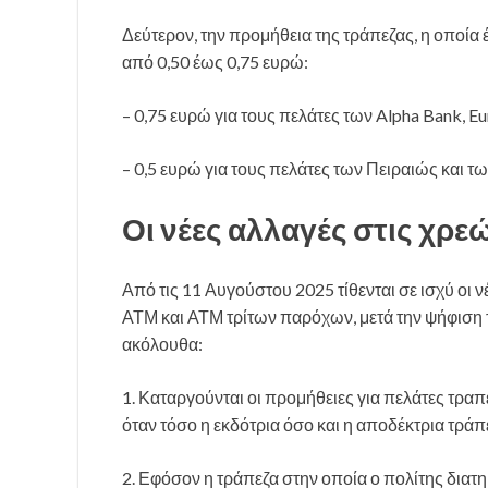
Δεύτερον, την προμήθεια της τράπεζας, η οποία έ
από 0,50 έως 0,75 ευρώ:
– ‎0,75 ευρώ για τους πελάτες των Alpha Bank, 
– ‎0,5 ευρώ για τους πελάτες των Πειραιώς και τ
Οι νέες αλλαγές στις χρε
Από τις 11 Αυγούστου 2025 τίθενται σε ισχύ οι 
ΑΤΜ και ΑΤΜ τρίτων παρόχων, μετά την ψήφιση τ
ακόλουθα:
1. Καταργούνται οι προμήθειες για πελάτες τρ
όταν τόσο η εκδότρια όσο και η αποδέκτρια τράπε
2. Εφόσον η τράπεζα στην οποία ο πολίτης διατη