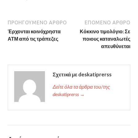
ΠΡΟΗΓΟΎΜΕΝΟ ΆΡΘΡΟ
ΕΠΌΜΕΝΟ ΆΡΘΡΟ
Έρχονται κοινόχρηστα
Κόκκινο τιμολόγιο: Σε
ΑΤΜ από τις τράπεζες
ποιους καταναλωτές
απευθύνεται
Σχετικά με deskatiprerss
Δείτε όλα τα άρθρα του/της
deskatiprerss →