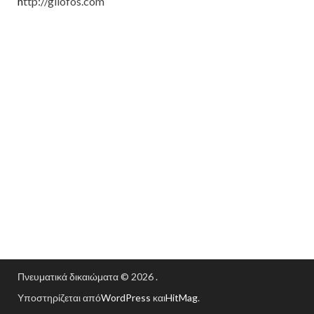
h
ttp://gilofos.com
Πνευματικά δικαιώματα © 2026
.
Υποστηρίζεται από
WordPress
και
HitMag
.