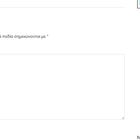
 πεδία σημειώνονται με
*
h