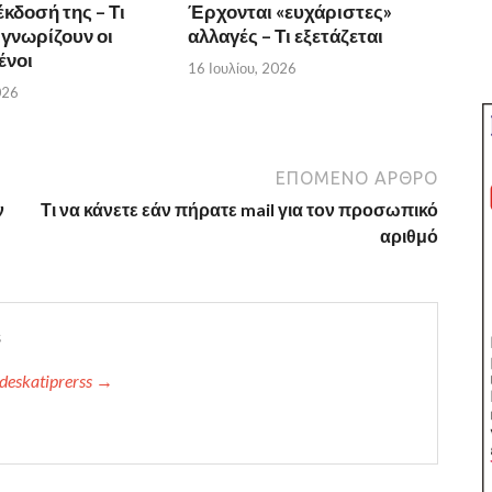
κδοσή της – Τι
Έρχονται «ευχάριστες»
 γνωρίζουν οι
αλλαγές – Τι εξετάζεται
ένοι
16 Ιουλίου, 2026
026
ΕΠΌΜΕΝΟ ΆΡΘΡΟ
ν
Τι να κάνετε εάν πήρατε mail για τον προσωπικό
αριθμό
s
deskatiprerss →