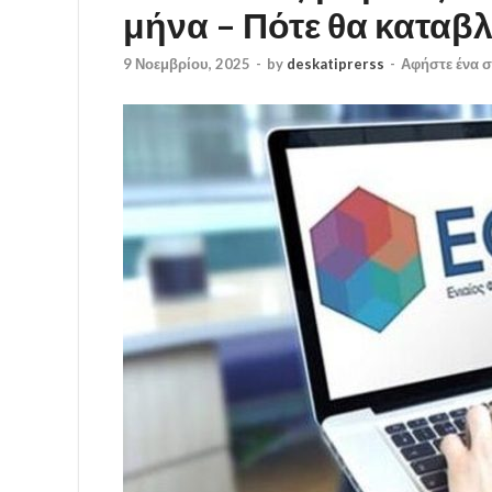
μήνα – Πότε θα καταβ
9 Νοεμβρίου, 2025
-
by
deskatiprerss
-
Αφήστε ένα σ