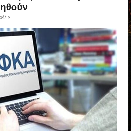
ληθούν
χόλιο