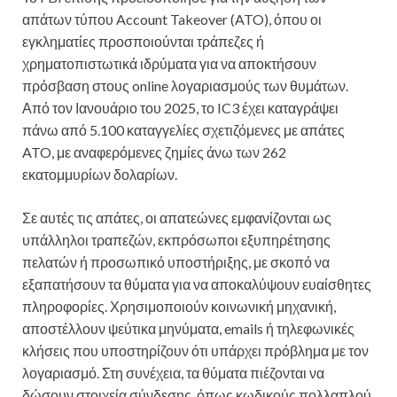
απάτων τύπου Account Takeover (ATO), όπου οι
εγκληματίες προσποιούνται τράπεζες ή
χρηματοπιστωτικά ιδρύματα για να αποκτήσουν
πρόσβαση στους online λογαριασμούς των θυμάτων.
Από τον Ιανουάριο του 2025, το IC3 έχει καταγράψει
πάνω από 5.100 καταγγελίες σχετιζόμενες με απάτες
ATO, με αναφερόμενες ζημίες άνω των 262
εκατομμυρίων δολαρίων.
Σε αυτές τις απάτες, οι απατεώνες εμφανίζονται ως
υπάλληλοι τραπεζών, εκπρόσωποι εξυπηρέτησης
πελατών ή προσωπικό υποστήριξης, με σκοπό να
εξαπατήσουν τα θύματα για να αποκαλύψουν ευαίσθητες
πληροφορίες. Χρησιμοποιούν κοινωνική μηχανική,
αποστέλλουν ψεύτικα μηνύματα, emails ή τηλεφωνικές
κλήσεις που υποστηρίζουν ότι υπάρχει πρόβλημα με τον
λογαριασμό. Στη συνέχεια, τα θύματα πιέζονται να
δώσουν στοιχεία σύνδεσης, όπως κωδικούς πολλαπλού