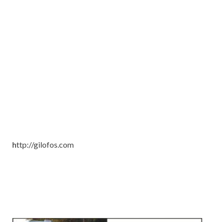
h
ttp://gilofos.com