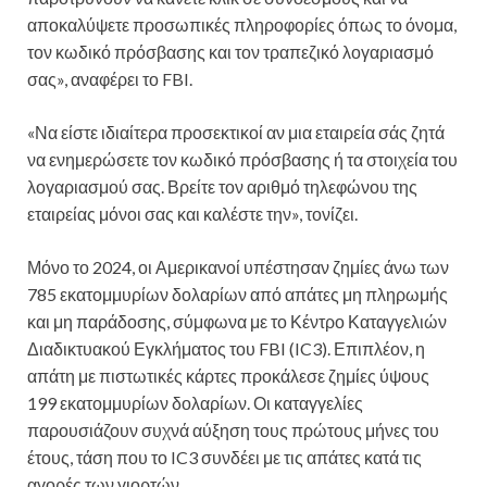
αποκαλύψετε προσωπικές πληροφορίες όπως το όνομα,
τον κωδικό πρόσβασης και τον τραπεζικό λογαριασμό
σας», αναφέρει το FBI.
«Να είστε ιδιαίτερα προσεκτικοί αν μια εταιρεία σάς ζητά
να ενημερώσετε τον κωδικό πρόσβασης ή τα στοιχεία του
λογαριασμού σας. Βρείτε τον αριθμό τηλεφώνου της
εταιρείας μόνοι σας και καλέστε την», τονίζει.
Μόνο το 2024, οι Αμερικανοί υπέστησαν ζημίες άνω των
785 εκατομμυρίων δολαρίων από απάτες μη πληρωμής
και μη παράδοσης, σύμφωνα με το Κέντρο Καταγγελιών
Διαδικτυακού Εγκλήματος του FBI (IC3). Επιπλέον, η
απάτη με πιστωτικές κάρτες προκάλεσε ζημίες ύψους
199 εκατομμυρίων δολαρίων. Οι καταγγελίες
παρουσιάζουν συχνά αύξηση τους πρώτους μήνες του
έτους, τάση που το IC3 συνδέει με τις απάτες κατά τις
αγορές των γιορτών.