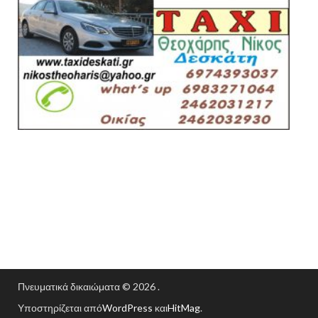
Πνευματικά δικαιώματα © 2026
.
Υποστηρίζεται από
WordPress
και
HitMag
.