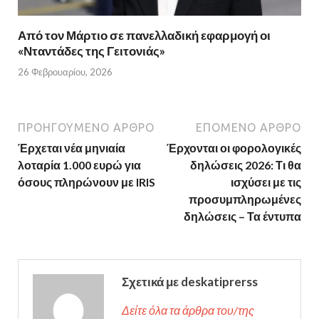
Από τον Μάρτιο σε πανελλαδική εφαρμογή οι
«Νταντάδες της Γειτονιάς»
26 Φεβρουαρίου, 2026
ΠΡΟΗΓΟΎΜΕΝΟ ΆΡΘΡΟ
ΕΠΌΜΕΝΟ ΆΡΘΡΟ
Έρχεται νέα μηνιαία
Έρχονται οι φορολογικές
λοταρία 1.000 ευρώ για
δηλώσεις 2026: Τι θα
όσους πληρώνουν με IRIS
ισχύσει με τις
προσυμπληρωμένες
δηλώσεις – Τα έντυπα
Σχετικά με deskatiprerss
Δείτε όλα τα άρθρα του/της