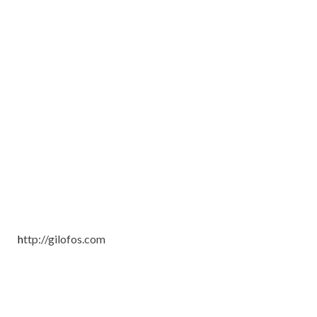
h
ttp://gilofos.com