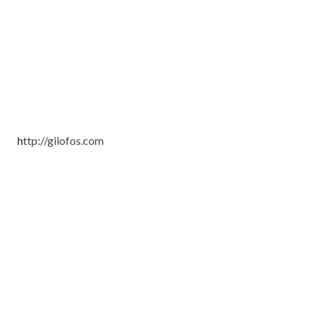
h
ttp://gilofos.com