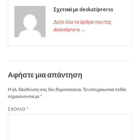
Σχετικά με deskatiprerss
Δείτε όλα τα άρθρα του/της
deskatiprerss →
Αφήστε μια απάντηση
Η ηλ. διεύθυνση σας δεν δημοσιεύεται.
Τα υποχρεωτικά πεδία
σημειώνονται με
*
ΣΧΌΛΙΟ
*