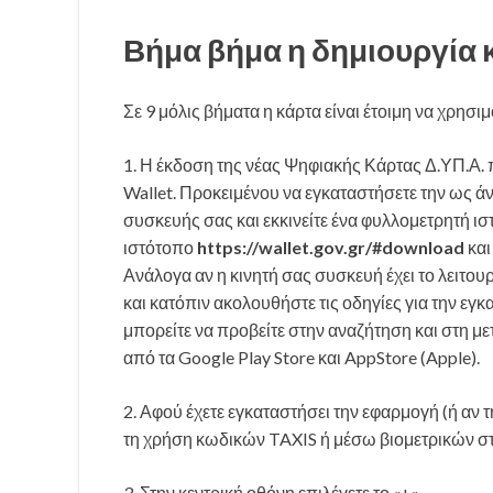
Βήμα βήμα η δημιουργία κ
Σε 9 μόλις βήματα η κάρτα είναι έτοιμη να χρησι
1. Η έκδοση της νέας Ψηφιακής Κάρτας Δ.ΥΠ.Α.
Wallet. Προκειμένου να εγκαταστήσετε την ως ά
συσκευής σας και εκκινείτε ένα φυλλομετρητή ισ
ιστότοπο
https://wallet.gov.gr/#download
και
Ανάλογα αν η κινητή σας συσκευή έχει το λειτουρ
και κατόπιν ακολουθήστε τις οδηγίες για την εγ
μπορείτε να προβείτε στην αναζήτηση και στη με
από τα Google Play Store και AppStore (Apple).
2. Αφού έχετε εγκαταστήσει την εφαρμογή (ή αν τ
τη χρήση κωδικών TAXIS ή μέσω βιομετρικών στ
3. Στην κεντρική οθόνη επιλέγετε το «+»