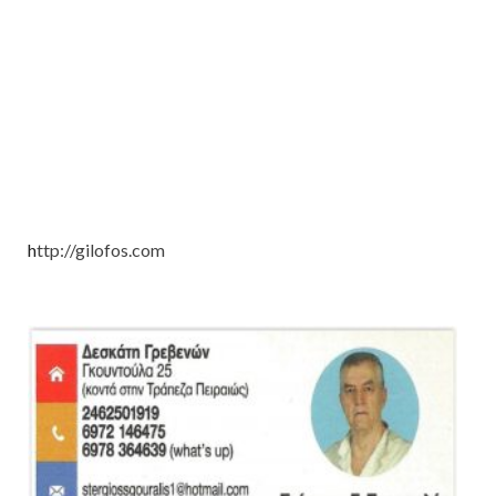
h
ttp://gilofos.com