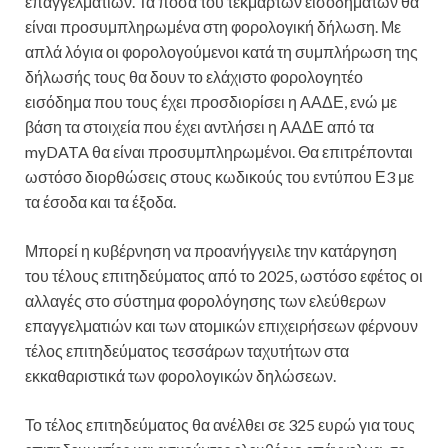
επαγγελματιών. Τα ποσά του τεκμαρτών εισοδημάτων θα
είναι προσυμπληρωμένα στη φορολογική δήλωση. Με
απλά λόγια οι φορολογούμενοι κατά τη συμπλήρωση της
δήλωσής τους θα δουν το ελάχιστο φορολογητέο
εισόδημα που τους έχει προσδιορίσει η ΑΑΔΕ, ενώ με
βάση τα στοιχεία που έχει αντλήσει η ΑΑΔΕ από τα
myDATA θα είναι προσυμπληρωμένοι. Θα επιτρέπονται
ωστόσο διορθώσεις στους κωδικούς του εντύπου Ε3 με
τα έσοδα και τα έξοδα.
Μπορεί η κυβέρνηση να προανήγγειλε την κατάργηση
του τέλους επιτηδεύματος από το 2025, ωστόσο εφέτος οι
αλλαγές στο σύστημα φορολόγησης των ελεύθερων
επαγγελματιών και των ατομικών επιχειρήσεων φέρνουν
τέλος επιτηδεύματος τεσσάρων ταχυτήτων στα
εκκαθαριστικά των φορολογικών δηλώσεων.
Το τέλος επιτηδεύματος θα ανέλθει σε 325 ευρώ για τους