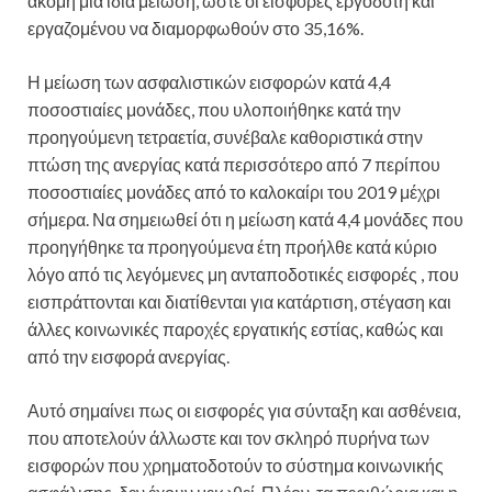
ακόμη μία ίδια μείωση, ώστε οι εισφορές εργοδότη και
εργαζομένου να διαμορφωθούν στο 35,16%.
Η μείωση των ασφαλιστικών εισφορών κατά 4,4
ποσοστιαίες μονάδες, που υλοποιήθηκε κατά την
προηγούμενη τετραετία, συνέβαλε καθοριστικά στην
πτώση της ανεργίας κατά περισσότερο από 7 περίπου
ποσοστιαίες μονάδες από το καλοκαίρι του 2019 μέχρι
σήμερα. Να σημειωθεί ότι η μείωση κατά 4,4 μονάδες που
προηγήθηκε τα προηγούμενα έτη προήλθε κατά κύριο
λόγο από τις λεγόμενες μη ανταποδοτικές εισφορές , που
εισπράττονται και διατίθενται για κατάρτιση, στέγαση και
άλλες κοινωνικές παροχές εργατικής εστίας, καθώς και
από την εισφορά ανεργίας.
Αυτό σημαίνει πως οι εισφορές για σύνταξη και ασθένεια,
που αποτελούν άλλωστε και τον σκληρό πυρήνα των
εισφορών που χρηματοδοτούν το σύστημα κοινωνικής