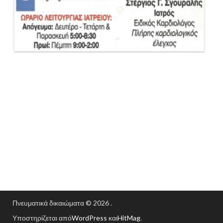
Πνευματικά δικαιώματα © 2026
.
Υποστηρίζεται από
WordPress
και
HitMag
.